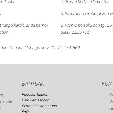
 1 saja.
4. Promo berlaku kelipatan
.
5. Preorder membutuhkan w
t tanpa kerah, anda berhak
6. Promo berlaku dari tgl 25
tion).
pukul 23.59 wib
tion=”manual” hide_empty=”0″ ids=”53, 56″]
BANTUAN
KON
Panduan Ukuran
ang
B
Cara Pemesanan
gam suku
Wi
Syarat dan Ketentuan
k.
N
FAQ