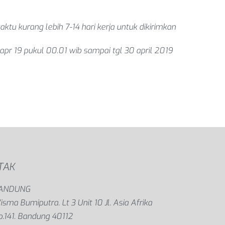
aktu kurang lebih
7-14 hari kerja
untuk dikirimkan
 apr 19 pukul 00.01 wib sampai tgl 30 april 2019
TAK
ANDUNG
sma Bumiputra. Lt 3 Unit 10 Jl. Asia Afrika
o.141. Bandung 40112