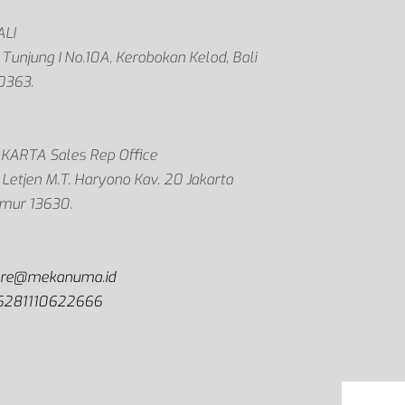
ALI
. Tunjung I No.10A, Kerobokan Kelod, Bali
0363.
AKARTA Sales Rep Office
. Letjen M.T. Haryono Kav. 20 Jakarta
imur 13630.
are@mekanuma.id
6281110622666