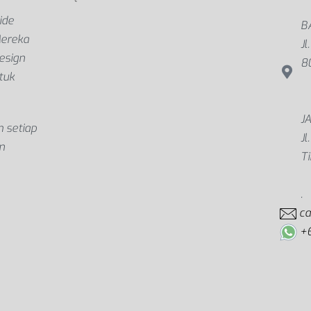
ide
B
Mereka
Jl
esign
8
tuk
J
 setiap
Jl
n
T
.
c
+