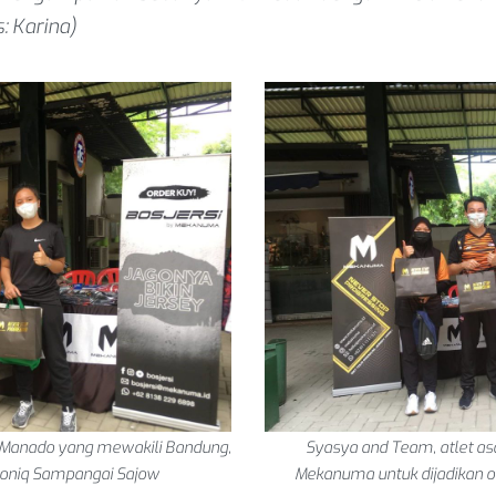
: Karina)
 Manado yang mewakili Bandung,
Syasya and Team, atlet as
oniq Sampangai Sajow
Mekanuma untuk dijadikan ol