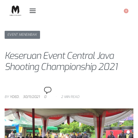
0
EVENT MENEMBAK
Keseruan Event Central Java
Shooting Championship 2021
BY
YDED
30/11/2021
0
2 MIN READ