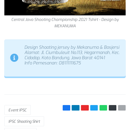
Central Java Shooting Championship 2021 Tshirt - Design by
MEKANUMA
Design Shooting jersey by Mekanuma & Bosjersi
Alamat: Jl. Ciumbuleuit No.113, Hegarmanah, Kec.
Cidadap, Kota Bandung, Jawa Barat 40141
Info Pemesanan: 08111111675
Event IPSC
IPSC Shooting Shirt