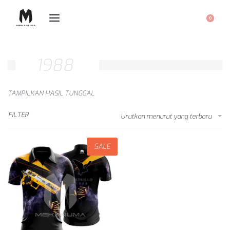
0
1988
TAMPILKAN HASIL TUNGGAL
FILTER
Urutkan menurut yang terbaru
SALE