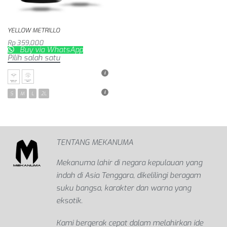
YELLOW METRILLO
Rp
359,000
Buy via WhatsApp
Pilih salah satu
S
M
L
2L
TENTANG MEKANUMA
Mekanuma lahir di negara kepulauan yang
indah di Asia Tenggara, dikelilingi beragam
suku bangsa, karakter dan warna yang
eksotik.
Kami bergerak cepat dalam melahirkan ide