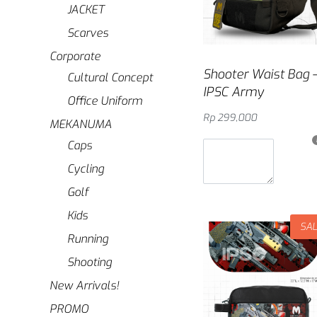
JACKET
Scarves
Corporate
Shooter Waist Bag 
Cultural Concept
IPSC Army
Office Uniform
Rp
299,000
MEKANUMA
Masukkan ke keranjan
Caps
Cycling
Golf
Kids
SA
Running
Shooting
New Arrivals!
PROMO