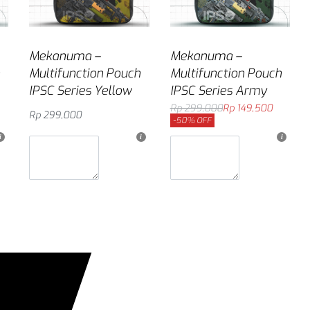
Mekanuma –
Mekanuma –
Multifunction Pouch
Multifunction Pouch
IPSC Series Yellow
IPSC Series Army
Rp
299,000
Rp
149,500
Rp
299,000
-50% OFF
g
Masukkan ke keranjang
Masukkan ke keranjang