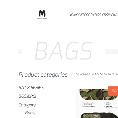
HOME
CATEGORY
BOSJERSI
MEKA
BAGS
Product categories
MENAMPILKAN SEMUA 9 HA
BATIK SERIES
SA
BOSJERSI
Category
Bags