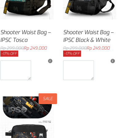
Shooter Waist Bag –
Shooter Waist Bag –
IPSC Tosca
IPSC Black & White
Rp
299,000
Rp
249,000
Rp
299,000
Rp
249,000
-17% OFF
-17% OFF
Masukkan ke keranjang
Masukkan ke keranjang
SALE