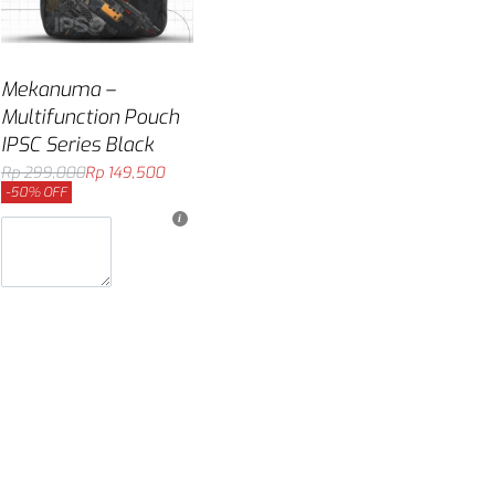
Mekanuma –
Multifunction Pouch
IPSC Series Black
Rp
299,000
Rp
149,500
-50% OFF
Masukkan ke keranjang