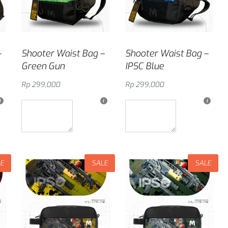
–
Shooter Waist Bag –
Shooter Waist Bag –
Green Gun
IPSC Blue
Rp
299,000
Rp
299,000
g
Masukkan ke keranjang
Masukkan ke keranjang
LE
SALE
SALE