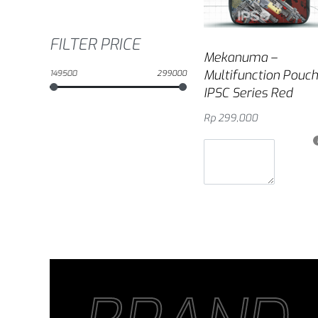
FILTER PRICE
Mekanuma –
Multifunction Pouch
149500
299000
IPSC Series Red
Rp
299,000
Masukkan ke keranjan