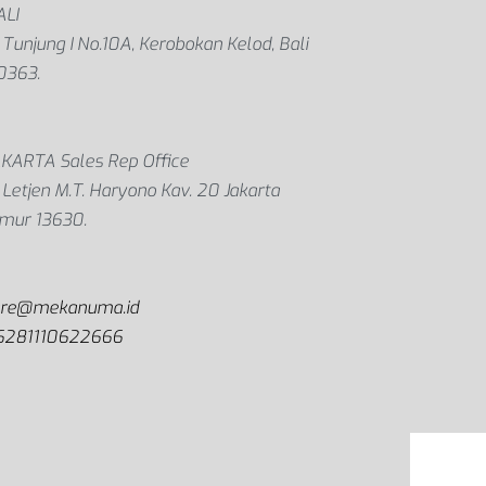
ALI
. Tunjung I No.10A, Kerobokan Kelod, Bali
0363.
AKARTA Sales Rep Office
. Letjen M.T. Haryono Kav. 20 Jakarta
imur 13630.
are@mekanuma.id
6281110622666