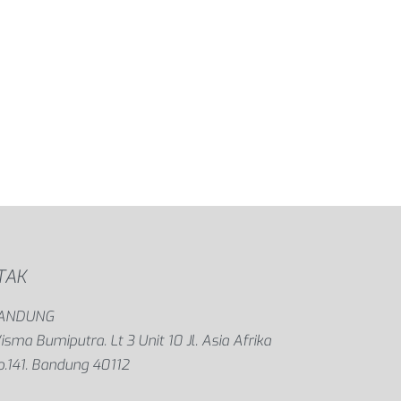
TAK
ANDUNG
sma Bumiputra. Lt 3 Unit 10 Jl. Asia Afrika
o.141. Bandung 40112