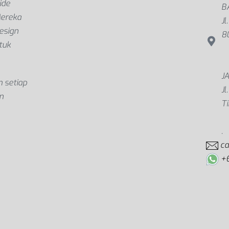
ide
B
Mereka
Jl
esign
8
tuk
J
 setiap
Jl
n
T
.
c
+