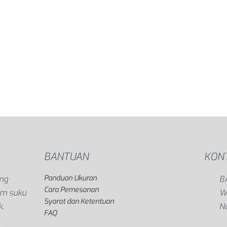
BANTUAN
KON
Panduan Ukuran
ang
B
Cara Pemesanan
gam suku
Wi
Syarat dan Ketentuan
k.
N
FAQ