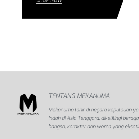
SHOP NOW
TENTANG MEKANUMA
Mekanuma lahir di negara kepulauan y
indah di Asia Tenggara, dikelilingi bera
bangsa, karakter dan warna yang eksoti