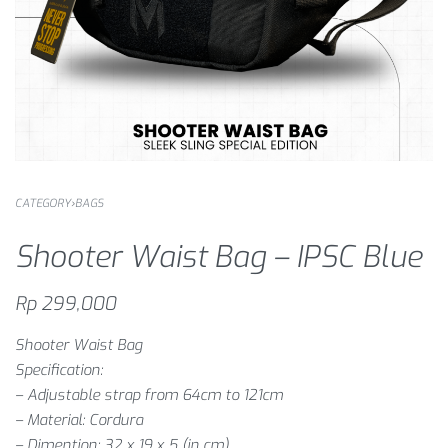
CATEGORY
›
BAGS
Shooter Waist Bag – IPSC Blue
Rp
299,000
Shooter Waist Bag
Specification:
– Adjustable strap from 64cm to 121cm
– Material: Cordura
– Dimention: 32 x 19 x 5 (in cm)