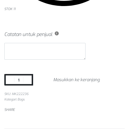
STOK 11
Catatan untuk penjual
Masukkan ke keranjang
SKU:
MK222236
Kategori:
Bags
SHARE