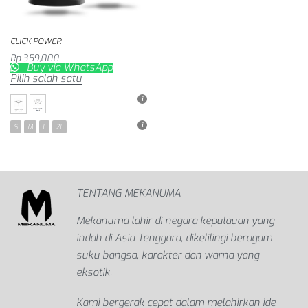
CLICK POWER
Rp
359,000
Buy via WhatsApp
Pilih salah satu
S
M
L
2L
TENTANG MEKANUMA
Mekanuma lahir di negara kepulauan yang
indah di Asia Tenggara, dikelilingi beragam
suku bangsa, karakter dan warna yang
eksotik.
Kami bergerak cepat dalam melahirkan ide