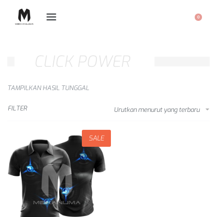
0
CLICK POWER
TAMPILKAN HASIL TUNGGAL
FILTER
Urutkan menurut yang terbaru
SALE