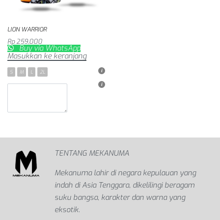
LION WARRIOR
Rp
259,000
Buy via WhatsApp
Masukkan ke keranjang
S
M
L
2L
TENTANG MEKANUMA
Mekanuma lahir di negara kepulauan yang
indah di Asia Tenggara, dikelilingi beragam
suku bangsa, karakter dan warna yang
eksotik.