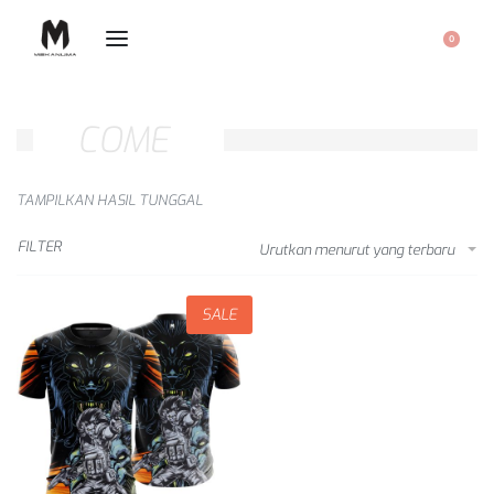
0
COME
TAMPILKAN HASIL TUNGGAL
FILTER
Urutkan menurut yang terbaru
SALE