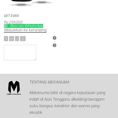
GET EVEN
Rp
259,000
Buy via WhatsApp
Masukkan ke keranjang
S
M
L
2L
TENTANG MEKANUMA
Mekanuma lahir di negara kepulauan yang
indah di Asia Tenggara, dikelilingi beragam
suku bangsa, karakter dan warna yang
eksotik.