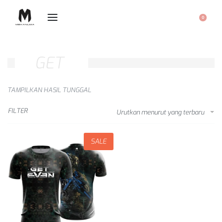
0
GET
TAMPILKAN HASIL TUNGGAL
FILTER
Urutkan menurut yang terbaru
SALE