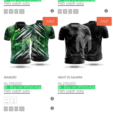
Pilih salah satu
Pilih salah satu
S
M
L
2L
S
M
L
2L
SALE
SALE
MANGRO
NIGHT IN SAHARA
Rp
359,000
Rp
259,000
Buy via WhatsApp
Buy via WhatsApp
Pilih salah satu
Pilih salah satu
S
M
L
2L