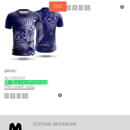
SALE
S
M
L
2L
BIRUKU
Rp
259,000
Buy via WhatsApp
Pilih salah satu
S
M
L
2L
TENTANG MEKANUMA