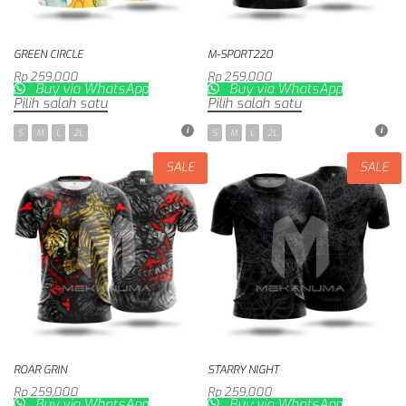
GREEN CIRCLE
M-SPORT220
Rp
259,000
Rp
259,000
Buy via WhatsApp
Buy via WhatsApp
Pilih salah satu
Pilih salah satu
S
M
L
2L
S
M
L
2L
SALE
SALE
ROAR GRIN
STARRY NIGHT
Rp
259,000
Rp
259,000
Buy via WhatsApp
Buy via WhatsApp