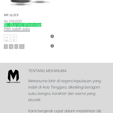
MR. GLOCK
Rp
359,000
Buy via WhatsApp
Pilih salah satu
S
M
L
2L
TENTANG MEKANUMA
Mekanuma lahir di negara kepulauan yang
indah di Asia Tenggara, dikelilingi beragam
suku bangsa, karakter dan warna yang
eksotik.
Kami bergerak cepat dalam melahirkan ide