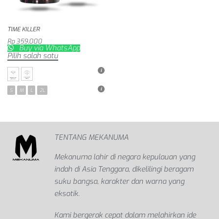
TIME KILLER
Rp
359,000
Buy via WhatsApp
Pilih salah satu
S
M
L
2L
TENTANG MEKANUMA
Mekanuma lahir di negara kepulauan yang
indah di Asia Tenggara, dikelilingi beragam
suku bangsa, karakter dan warna yang
eksotik.
Kami bergerak cepat dalam melahirkan ide