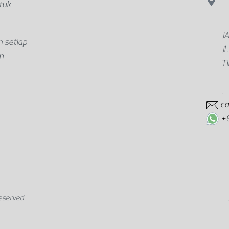
tuk
J
 setiap
Jl
n
T
.
c
+
eserved.