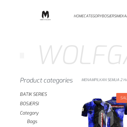
HOME
CATEGORY
BOSJERSI
MEKA
WOLFG
Product categories
MENAMPILKAN SEMUA 2 HA
BATIK SERIES
SA
BOSJERSI
Category
Bags