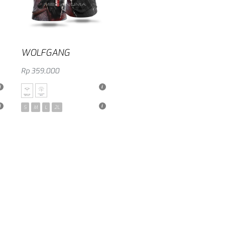
WOLFGANG
Rp
359,000
Pilih salah satu
S
M
L
2L