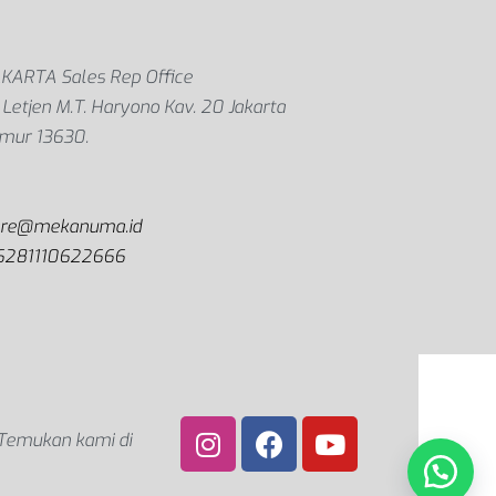
AKARTA Sales Rep Office
. Letjen M.T. Haryono Kav. 20 Jakarta
imur 13630.
are@mekanuma.id
6281110622666
Temukan kami di