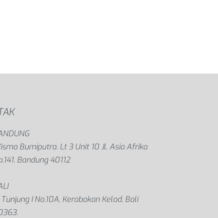
TAK
ANDUNG
sma Bumiputra. Lt 3 Unit 10 Jl. Asia Afrika
o.141. Bandung 40112
ALI
. Tunjung I No.10A, Kerobokan Kelod, Bali
0363.