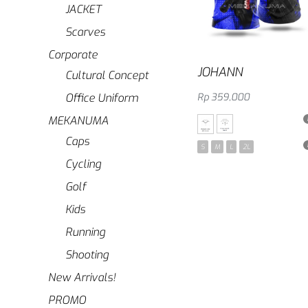
JACKET
Scarves
Corporate
JOHANN
Cultural Concept
Rp
359,000
Office Uniform
Pilih salah satu
MEKANUMA
Caps
S
M
L
2L
Cycling
Golf
Kids
Running
Shooting
New Arrivals!
PROMO