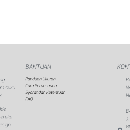
BANTUAN
KON
Panduan Ukuran
ang
B
Cara Pemesanan
gam suku
Wi
Syarat dan Ketentuan
k.
N
FAQ
ide
B
Mereka
Jl
esign
8