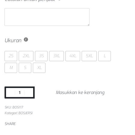
Ukuran
2S
2XL
3S
3XL
4XL
5XL
L
M
S
XL
Masukkan ke keranjang
SKU:
BOS117
Kategori:
BOSJERSI
SHARE