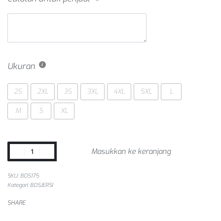
Ukuran
2S
2XL
3S
3XL
4XL
5XL
L
M
S
XL
Masukkan ke keranjang
SKU:
BOS175
Kategori:
BOSJERSI
SHARE