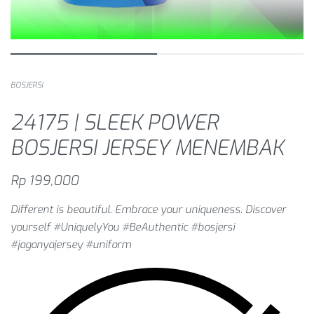
BOSJERSI
24175 | SLEEK POWER
BOSJERSI JERSEY MENEMBAK
Rp
199,000
Different is beautiful. Embrace your uniqueness. Discover
yourself #UniquelyYou #BeAuthentic #bosjersi
#jagonyajersey #uniform