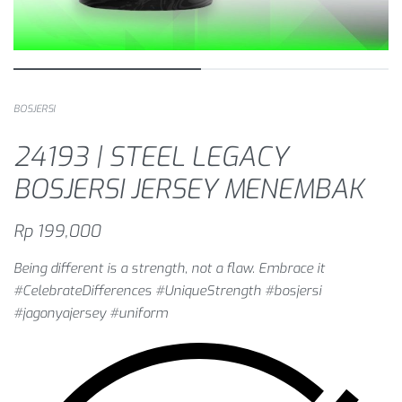
BOSJERSI
24193 | STEEL LEGACY
BOSJERSI JERSEY MENEMBAK
Rp
199,000
Being different is a strength, not a flaw. Embrace it
#CelebrateDifferences #UniqueStrength #bosjersi
#jagonyajersey #uniform