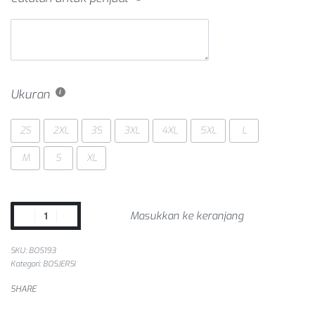
Ukuran
2S
2XL
3S
3XL
4XL
5XL
L
M
S
XL
Masukkan ke keranjang
SKU:
BOS193
Kategori:
BOSJERSI
SHARE