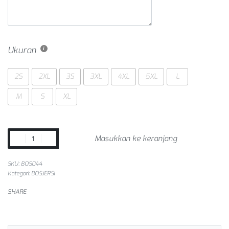
Ukuran
2S
2XL
3S
3XL
4XL
5XL
L
M
S
XL
Masukkan ke keranjang
SKU:
BOS044
Kategori:
BOSJERSI
SHARE