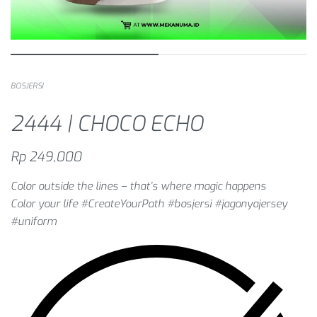
BOSJERSI
2444 | CHOCO ECHO
Rp
249,000
Color outside the lines – that’s where magic happens
Color your life #CreateYourPath #bosjersi #jagonyajersey
#uniform