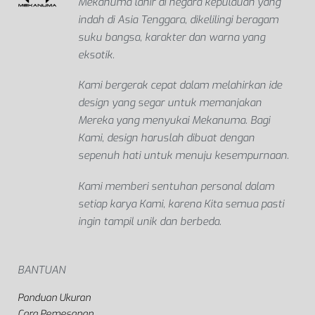
2S
2XL
3S
3XL
4XL
2S
2XL
3S
3XL
4XL
5XL
L
M
S
XL
5XL
L
M
S
XL
TENTANG MEKANUMA
Mekanuma lahir di negara kepulauan yang
indah di Asia Tenggara, dikelilingi beragam
suku bangsa, karakter dan warna yang
eksotik.
Kami bergerak cepat dalam melahirkan ide
design yang segar untuk memanjakan
Mereka yang menyukai Mekanuma. Bagi
Kami, design haruslah dibuat dengan
sepenuh hati untuk menuju kesempurnaan.