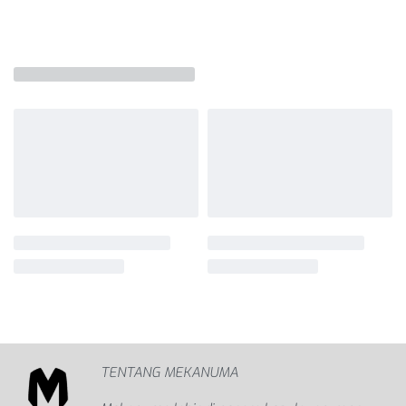
Produk Terkait
SALE
SALE
2411 | INDUSTRIAL ELEGANCE
2408 | ARTISAN STRENGTH
Rp
249,000
Rp
249,000
Buy via WhatsApp
Buy via WhatsApp
Masukkan ke keranjang
Masukkan ke keranjang