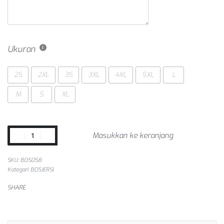
Ukuran
2S
2XL
3S
3XL
4XL
5XL
L
M
S
XL
Masukkan ke keranjang
SKU:
BOS058
Kategori:
BOSJERSI
SHARE