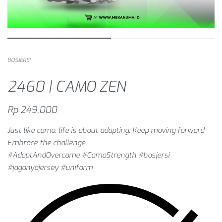
BOSJERSI
2460 | CAMO ZEN
Rp
249,000
Just like camo, life is about adapting. Keep moving forward.
Embrace the challenge
#AdaptAndOvercome #CamoStrength #bosjersi
#jagonyajersey #uniform