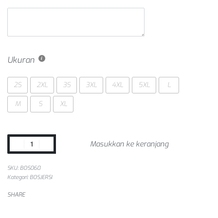
Ukuran
2S
2XL
3S
3XL
4XL
5XL
L
M
S
XL
Masukkan ke keranjang
SKU:
BOS060
Kategori:
BOSJERSI
SHARE