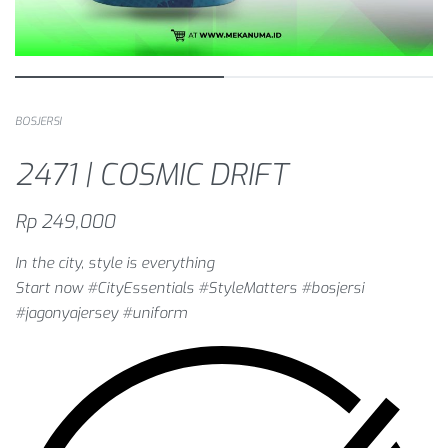
BOSJERSI
2471 | COSMIC DRIFT
Rp
249,000
In the city, style is everything
Start now #CityEssentials #StyleMatters #bosjersi
#jagonyajersey #uniform