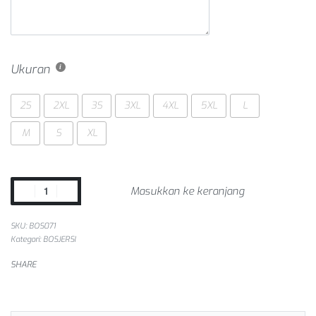
Ukuran
2S
2XL
3S
3XL
4XL
5XL
L
M
S
XL
Masukkan ke keranjang
SKU:
BOS071
Kategori:
BOSJERSI
SHARE