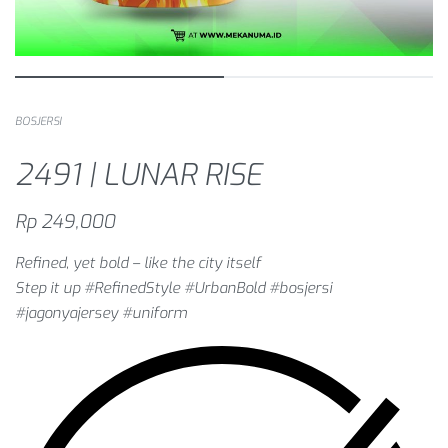
BOSJERSI
2491 | LUNAR RISE
Rp
249,000
Refined, yet bold – like the city itself
Step it up #RefinedStyle #UrbanBold #bosjersi
#jagonyajersey #uniform