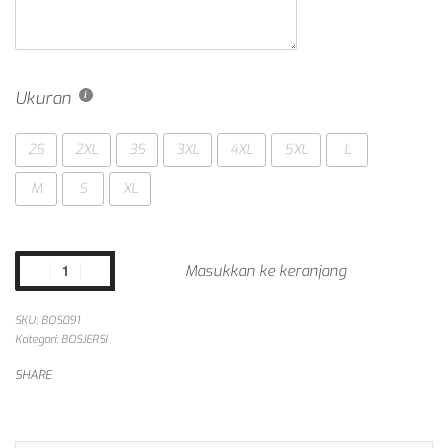
Ukuran
2S
2XL
3S
3XL
4XL
5XL
L
M
S
XL
Masukkan ke keranjang
SKU:
BOS091
Kategori:
BOSJERSI
SHARE