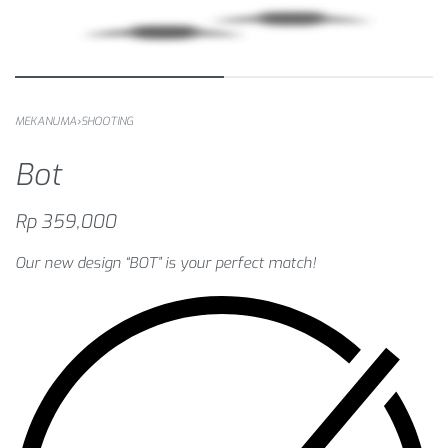
MEKANUMA
›
SHOOTING
Bot
Rp
359,000
Our new design “BOT” is your perfect match!