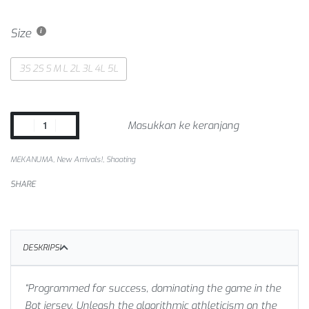
Size
3S 2S S M L 2L 3L 4L 5L
Masukkan ke keranjang
MEKANUMA
,
New Arrivals!
,
Shooting
SHARE
DESKRIPSI
“Programmed for success, dominating the game in the
Bot jersey. Unleash the algorithmic athleticism on the