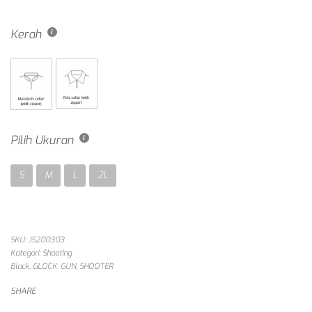
Kerah
Pilih Ukuran
S
M
L
2L
SKU:
JS200303
Kategori:
Shooting
Black
,
GLOCK
,
GUN
,
SHOOTER
SHARE