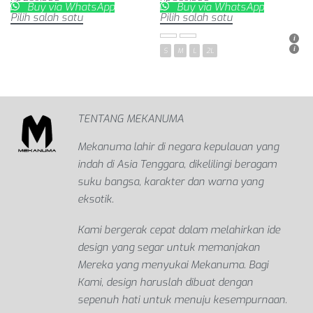
Buy via WhatsApp
Buy via WhatsApp
Pilih salah satu
Pilih salah satu
S
M
L
2L
S
M
L
2L
TENTANG MEKANUMA
Mekanuma lahir di negara kepulauan yang
indah di Asia Tenggara, dikelilingi beragam
suku bangsa, karakter dan warna yang
eksotik.
Kami bergerak cepat dalam melahirkan ide
design yang segar untuk memanjakan
Mereka yang menyukai Mekanuma. Bagi
Kami, design haruslah dibuat dengan