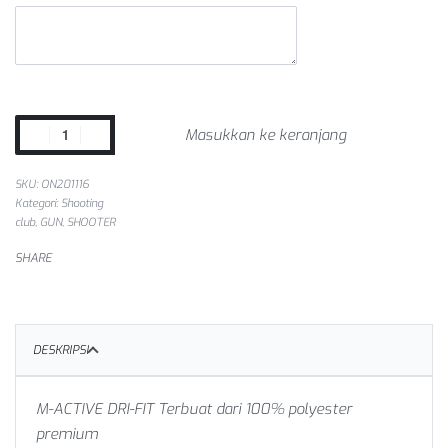
Masukkan ke keranjang
SKU:
ON201116
Kategori:
Shooting
club
,
GUN
,
SHOOTER
SHARE
DESKRIPSI
M-ACTIVE DRI-FIT
Terbuat dari 100% polyester
premium