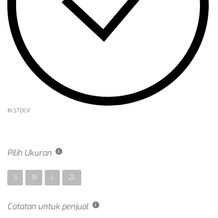
IN STOCK
Pilih Ukuran
S
M
L
2L
Catatan untuk penjual