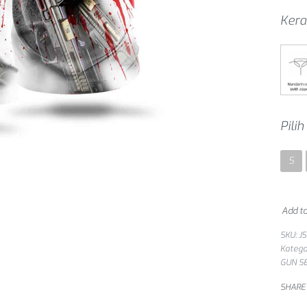
Kera
Pili
S
Add to
SKU:
J
Katego
GUN S
SHARE