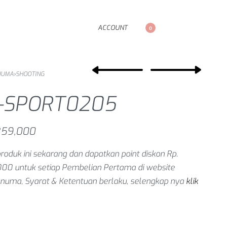
ACCOUNT
0
NUMA
›
SHOOTING
-SPORT0205
59,000
produk ini sekarang dan dapatkan point diskon Rp.
000 untuk setiap
Pembelian Pertama
di website
numa, Syarat & Ketentuan berlaku, selengkap nya
klik