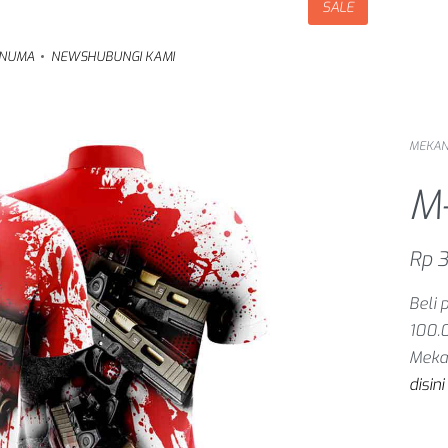
SALE
NUMA
NEWS
HUBUNGI KAMI
MEKA
M
Rp
3
Beli 
100.
Meka
disini