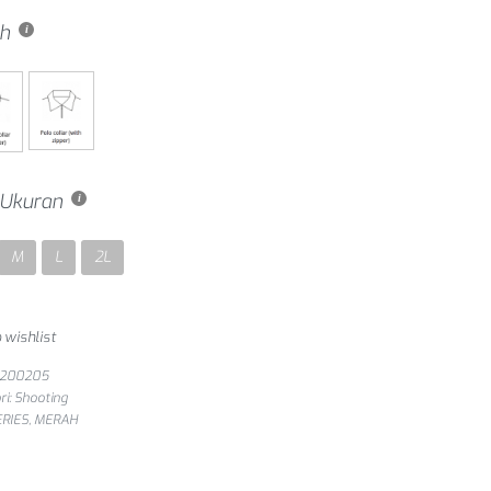
h
h Ukuran
M
L
2L
 wishlist
S200205
ri:
Shooting
ERIES
,
MERAH