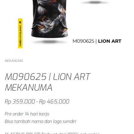
MEKANUMA
M090625 | LION ART
MEKANUMA
Rp
359,000
Rp
465,000
Pre order 14 hari kerja
Bisa tambah nama dan logo sendiri