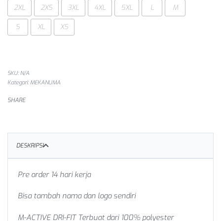
2XL
2XS
3XL
4XL
5XL
L
M
S
XL
XS
SKU:
N/A
Kategori:
MEKANUMA
SHARE
DESKRIPSI
Pre order 14 hari kerja
Bisa tambah nama dan logo sendiri
M-ACTIVE DRI-FIT Terbuat dari 100% polyester