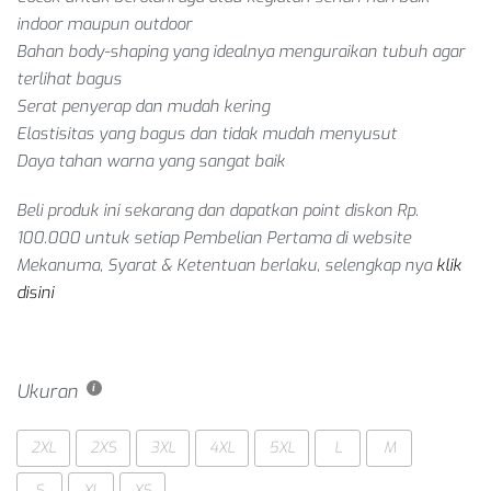
indoor maupun outdoor
Bahan body-shaping yang idealnya menguraikan tubuh agar
terlihat bagus
Serat penyerap dan mudah kering
Elastisitas yang bagus dan tidak mudah menyusut
Daya tahan warna yang sangat baik
Beli produk ini sekarang dan dapatkan point diskon Rp.
100.000 untuk setiap
Pembelian Pertama
di website
Mekanuma, Syarat & Ketentuan berlaku, selengkap nya
klik
disini
Ukuran
2XL
2XS
3XL
4XL
5XL
L
M
S
XL
XS