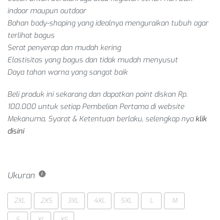
indoor maupun outdoor
Bahan body-shaping yang idealnya menguraikan tubuh agar
terlihat bagus
Serat penyerap dan mudah kering
Elastisitas yang bagus dan tidak mudah menyusut
Daya tahan warna yang sangat baik
Beli produk ini sekarang dan dapatkan point diskon Rp.
100.000 untuk setiap
Pembelian Pertama
di website
Mekanuma, Syarat & Ketentuan berlaku, selengkap nya
klik
disini
Ukuran
2XL
2XS
3XL
4XL
5XL
L
M
S
XL
XS