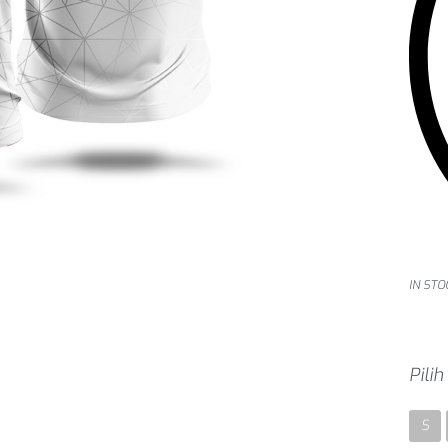
IN STO
Pili
S