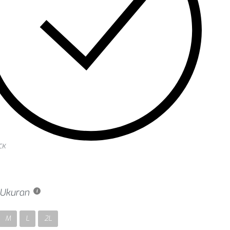
CK
h Ukuran
M
L
2L