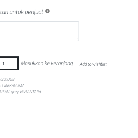
tan untuk penjual
Masukkan ke keranjang
Add to wishlist
N201008
ri:
MEKANUMA
USAN
,
grey
,
NUSANTARA