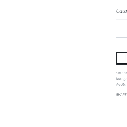
Cata
SKU:
O
Katego
AGUST
SHARE