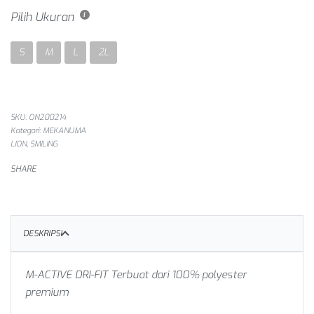
Pilih Ukuran
S
M
L
2L
SKU:
ON200214
Kategori:
MEKANUMA
LION
,
SMILING
SHARE
DESKRIPSI
M-ACTIVE DRI-FIT
Terbuat dari 100% polyester
premium