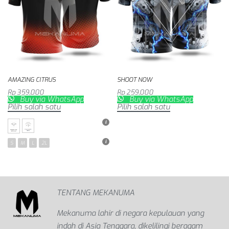
AMAZING CITRUS
SHOOT NOW
Rp
359,000
Rp
259,000
Buy via WhatsApp
Buy via WhatsApp
Pilih salah satu
Pilih salah satu
S
M
L
2L
S
M
L
2L
TENTANG MEKANUMA
Mekanuma lahir di negara kepulauan yang
indah di Asia Tenggara, dikelilingi beragam