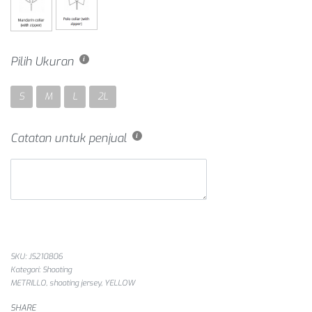
Pilih Ukuran
S
M
L
2L
Catatan untuk penjual
SKU:
JS210806
Kategori:
Shooting
METRILLO
,
shooting jersey
,
YELLOW
SHARE