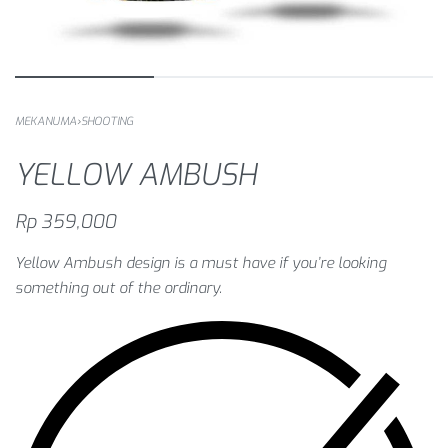
MEKANUMA
›
SHOOTING
YELLOW AMBUSH
Rp
359,000
Yellow Ambush design is a must have if you’re looking
something out of the ordinary.